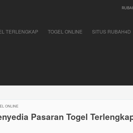
RUBA
EL TERLENGKAP
TOGEL ONLINE
SITUS RUBAH4D
EL ONLINE
nyedia Pasaran Togel Terlengkap