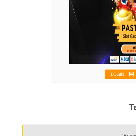
LOGIN
T
"Berma