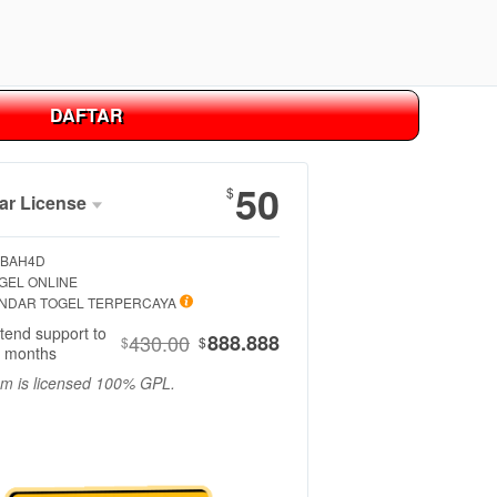
DAFTAR
50
$
ar License
50
lar License
$
SELECTED
luded:
BAH4D
luded:
h4d merupakan bandar togel online
GEL ONLINE
luded:
NDAR TOGEL TERPERCAYA
ercaya yang menyediakan pasaran toto
ngkap serta hadir diskon togel hari ini
tend support to
430.00
888.888
$
$
in terbesar di indonesia.
 months
tem is licensed 100% GPL.