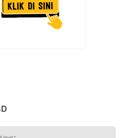
4D
 lipat."