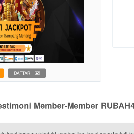
DAFTAR
estimoni Member-Member RUBAH
in togel bersama rubah4d, maghasilkan keuntungan berkali kali