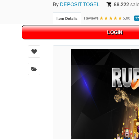
By
DEPOSIT TOGEL
88.222
sal
5.00
Reviews
5.00
Item Details
77
stars
LOGIN